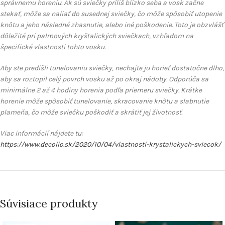
správnemu horeniu. Ak sú sviečky príliš blízko seba a vosk začne
stekať, môže sa naliať do susednej sviečky, čo môže spôsobiť utopenie
knôtu a jeho následné zhasnutie, alebo iné poškodenie. Toto je obzvlášť
dôležité pri palmových kryštalických sviečkach, vzhľadom na
špecifické vlastnosti tohto vosku.
Aby ste predišli tunelovaniu sviečky, nechajte ju horieť dostatočne dlho,
aby sa roztopil celý povrch vosku až po okraj nádoby. Odporúča sa
minimálne 2 až 4 hodiny horenia podľa priemeru sviečky. Krátke
horenie môže spôsobiť tunelovanie, skracovanie knôtu a slabnutie
plameňa, čo môže sviečku poškodiť a skrátiť jej životnosť.
Viac informácií nájdete tu:
https://www.decolio.sk/2020/10/04/vlastnosti-krystalickych-sviecok/
Súvisiace produkty