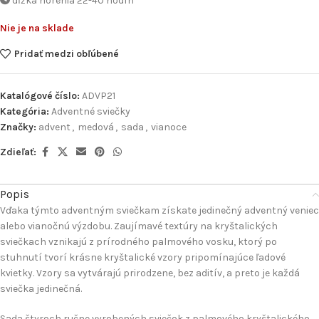
dĺžka horenia 22-40 hodín
Nie je na sklade
Pridať medzi obľúbené
Katalógové číslo:
ADVP21
Kategória:
Adventné sviečky
Značky:
advent
,
medová
,
sada
,
vianoce
Zdieľať:
Popis
Vďaka týmto adventným sviečkam získate jedinečný adventný veniec
alebo vianočnú výzdobu. Zaujímavé textúry na kryštalických
sviečkach vznikajú z prírodného palmového vosku, ktorý po
stuhnutí tvorí krásne kryštalické vzory pripomínajúce ľadové
kvietky. Vzory sa vytvárajú prirodzene, bez aditív, a preto je každá
sviečka jedinečná.
Sada štyroch ručne vyrobených sviečok z palmového kryštalického