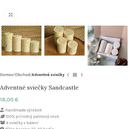
Klikni pre zväčšenie
Domov
Obchod
Adventné sviečky
Adventné sviečky Sandcastle
18,00
€
handmade výrobok
100% prírodný palmový vosk
4 sviečky v balení