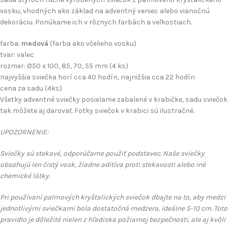
vosku, vhodných ako základ na adventný veniec alebo vianočnú
dekoráciu. Ponúkame ich v rôznych farbách a veľkostiach.
farba:
medová
(farba ako včelieho vosku)
tvar: valec
rozmer: Ø50 x 100, 85, 70, 55 mm (4 ks)
najvyššia sviečka horí cca 40 hodín, najnižšia cca 22 hodín
cena za sadu (4ks)
Všetky adventné sviečky posielame zabalené v krabičke, sadu sviečok
tak môžete aj darovať. Fotky sviečok v krabici sú ilustračné.
UPOZORNENIE:
Sviečky sú stekavé, odporúčame použiť podstavec. Naše sviečky
obsahujú len čistý vosk, žiadne aditíva proti stekavosti alebo iné
chemické látky.
Pri používaní palmových kryštalických sviečok dbajte na to, aby medzi
jednotlivými sviečkami bola dostatočná medzera, ideálne 5-10 cm. Toto
pravidlo je dôležité nielen z hľadiska požiarnej bezpečnosti, ale aj kvôli