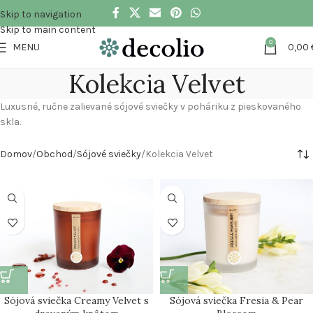
Skip to navigation
Skip to main content
0
MENU
0,00
Kolekcia Velvet
Luxusné, ručne zalievané sójové sviečky v poháriku z pieskovaného
skla.
Domov
Obchod
Sójové sviečky
Kolekcia Velvet
Sójová sviečka Creamy Velvet s
Sójová sviečka Fresia & Pear