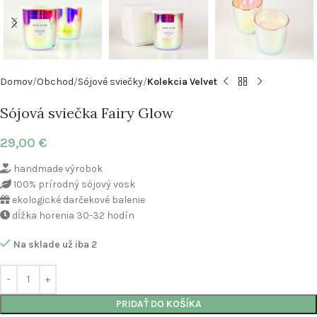
Domov
Obchod
Sójové sviečky
Kolekcia Velvet
Sójová sviečka Fairy Glow
29,00
€
handmade výrobok
100% prírodný sójový vosk
ekologické darčekové balenie
dĺžka horenia 30-32 hodín
Na sklade už iba 2
PRIDAŤ DO KOŠÍKA