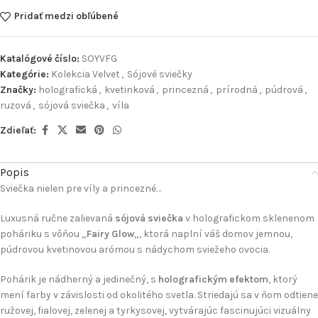
Pridať medzi obľúbené
Katalógové číslo:
SOYVFG
Kategórie:
Kolekcia Velvet
,
Sójové sviečky
Značky:
holografická
,
kvetinková
,
princezná
,
prírodná
,
púdrová
,
ruzová
,
sójová sviečka
,
víla
Zdieľať:
Popis
Sviečka nielen pre víly a princezné…
Luxusná ručne zalievaná
sójová sviečka
v holografickom sklenenom
poháriku s vôňou „
Fairy Glow
„, ktorá naplní váš domov jemnou,
púdrovou kvetinovou arómou s nádychom sviežeho ovocia.
Pohárik je nádherný a jedinečný, s
holografickým efektom
, ktorý
mení farby v závislosti od okolitého svetla. Striedajú sa v ňom odtiene
ružovej, fialovej, zelenej a tyrkysovej, vytvárajúc fascinujúci vizuálny