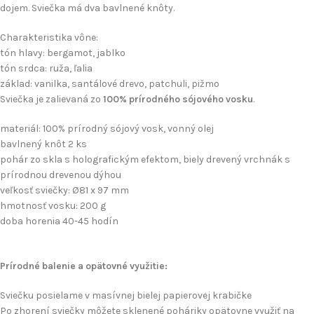
dojem. Sviečka má dva bavlnené knôty.
Charakteristika vône:
tón hlavy: bergamot, jablko
tón srdca: ruža, ľalia
základ: vanilka, santálové drevo, patchuli, pižmo
Sviečka je zalievaná zo
100% prírodného sójového vosku
.
materiál: 100% prírodný sójový vosk, vonný olej
bavlnený knôt 2 ks
pohár zo skla s holografickým efektom, biely drevený vrchnák s
prírodnou drevenou dýhou
veľkosť sviečky: Ø81 x 97 mm
hmotnosť vosku: 200 g
doba horenia 40-45 hodín
Prírodné balenie a opätovné využitie:
Sviečku posielame v masívnej bielej papierovej krabičke
Po zhorení sviečky môžete sklenené poháriky opätovne využiť na