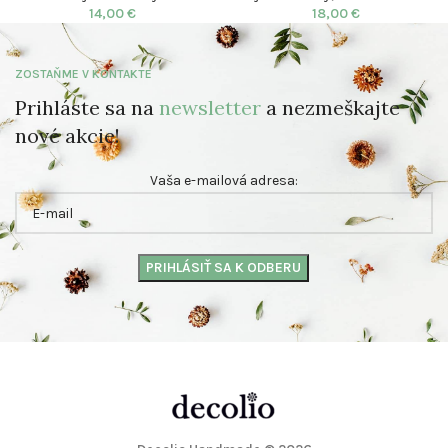
14,00
€
18,00
€
ZOSTAŇME V KONTAKTE
Prihláste sa na
newsletter
a nezmeškajte
nové akcie!
Vaša e-mailová adresa: