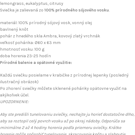
lemongrass, eukalyptus, citrusy
Sviečka je zalievaná zo
100% prírodného sójového vosku
.
materiál: 100% prírodný sójový vosk, vonný olej
bavlnený knôt
pohár z hnedého skla Ambra, kovový zlatý vrchnák
veľkosť pohárika: Ø60 x 63 mm
hmotnosť vosku: 100 g
doba horenia 23-25 hodín
Prírodné balenie a opätovné využitie:
Každú sviečku posielame v krabičke z prírodnej lepenky (posledný
ilustračný obrázok)
Po zhorení sviečky môžete sklenené poháriky opätovne využiť na
akýkoľvek účel.
UPOZORNENIE:
Aby ste predišli tunelovaniu sviečky, nechajte ju horieť dostatočne dlho,
aby sa roztopil celý povrch vosku až po okraj nádoby. Odporúča sa
minimálne 2 až 4 hodiny horenia podľa priemeru sviečky. Krátke
horenie môže spôsobiť tunelovanie, skracovanie knôtu a slabnutie