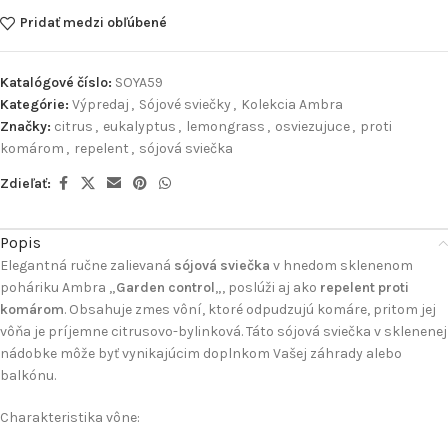
Pridať medzi obľúbené
Katalógové číslo:
SOYA59
Kategórie:
Výpredaj
,
Sójové sviečky
,
Kolekcia Ambra
Značky:
citrus
,
eukalyptus
,
lemongrass
,
osviezujuce
,
proti
komárom
,
repelent
,
sójová sviečka
Zdieľať:
Popis
Elegantná ručne zalievaná
sójová sviečka
v hnedom sklenenom
poháriku Ambra „
Garden control
„, poslúži aj ako
repelent proti
komárom
. Obsahuje zmes vôní, ktoré odpudzujú komáre, pritom jej
vôňa je príjemne citrusovo-bylinková. Táto sójová sviečka v sklenenej
nádobke môže byť vynikajúcim doplnkom Vašej záhrady alebo
balkónu.
Charakteristika vône: