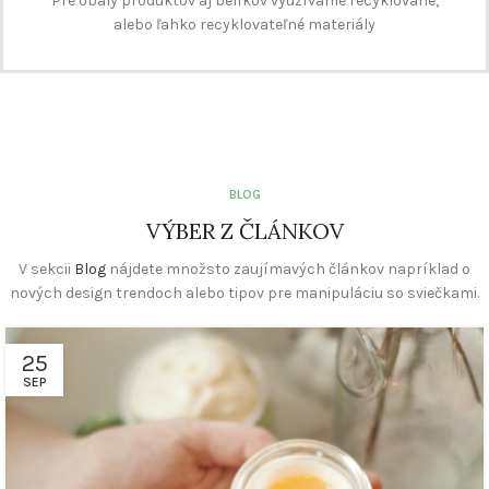
Pre obaly produktov aj belíkov využívame recyklované,
alebo ľahko recyklovateľné materiály
BLOG
VÝBER Z ČLÁNKOV
V sekcii
Blog
nájdete množsto zaujímavých článkov napríklad o
nových design trendoch alebo tipov pre manipuláciu so sviečkami.
25
SEP