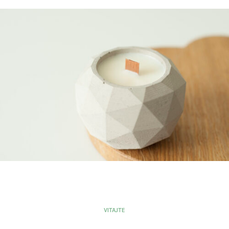
KRYŠTALICKÉ
Sviečky z
kryštalického vosku
viac
MINIMAL
Zapadne
do každého
VITAJTE
bytu