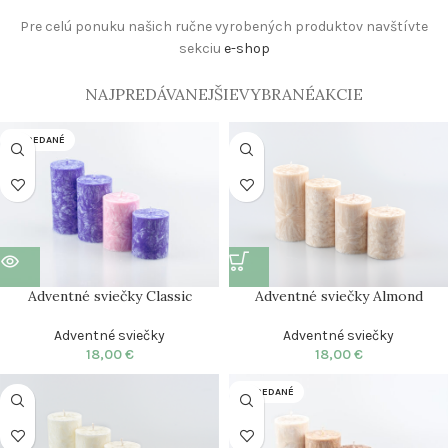
Pre celú ponuku našich ručne vyrobených produktov navštívte
sekciu
e-shop
NAJPREDÁVANEJŠIE
VYBRANÉ
AKCIE
VYPREDANÉ
Adventné sviečky Classic
Adventné sviečky Almond
Adventné sviečky
Adventné sviečky
18,00
€
18,00
€
VYPREDANÉ