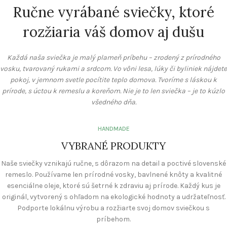
Ručne vyrábané sviečky, ktoré
zobraziť viac
rozžiaria váš domov aj dušu
Každá naša sviečka je malý plameň príbehu – zrodený z prírodného
vosku, tvarovaný rukami a srdcom. Vo vôni lesa, lúky či byliniek nájdete
pokoj, v jemnom svetle pocítite teplo domova. Tvoríme s láskou k
prírode, s úctou k remeslu a koreňom. Nie je to len sviečka – je to kúzlo
všedného dňa.
HANDMADE
VYBRANÉ PRODUKTY
Naše sviečky vznikajú ručne, s dôrazom na detail a poctivé slovenské
remeslo. Používame len prírodné vosky, bavlnené knôty a kvalitné
esenciálne oleje, ktoré sú šetrné k zdraviu aj prírode. Každý kus je
originál, vytvorený s ohľadom na ekologické hodnoty a udržateľnosť.
Podporte lokálnu výrobu a rozžiarte svoj domov sviečkou s
príbehom.