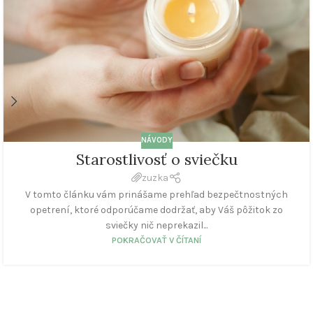
NÁVODY
Starostlivosť o sviečku
zuzka
V tomto článku vám prinášame prehľad bezpečtnostných
opetrení, ktoré odporúčame dodržať, aby Váš pôžitok zo
sviečky nič neprekazil...
POKRAČOVAŤ V ČÍTANÍ