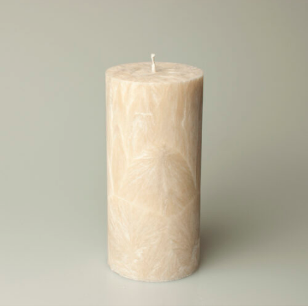
SÓJOVÉ SVIEČKY
Vychutnajte si
teplo domova
pozrieť ponuku