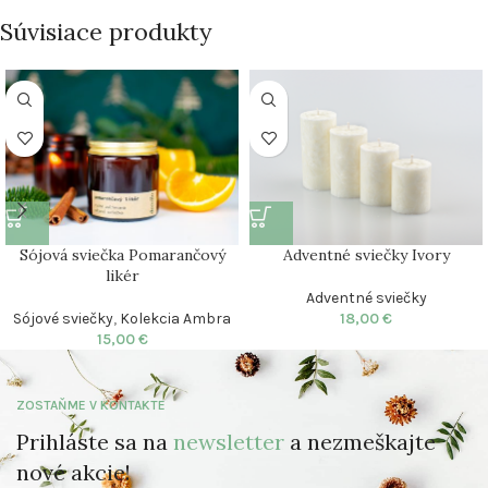
Súvisiace produkty
Sójová sviečka Pomarančový
Adventné sviečky Ivory
likér
Adventné sviečky
Sójové sviečky
,
Kolekcia Ambra
18,00
€
15,00
€
ZOSTAŇME V KONTAKTE
Prihláste sa na
newsletter
a nezmeškajte
nové akcie!