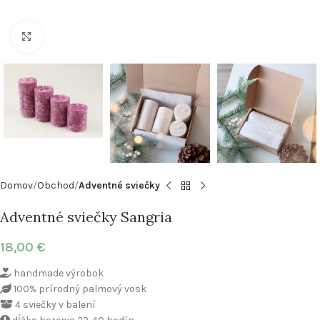
Klikni pre zväčšenie
Domov
Obchod
Adventné sviečky
Adventné sviečky Sangria
18,00
€
handmade výrobok
100% prírodný palmový vosk
4 sviečky v balení