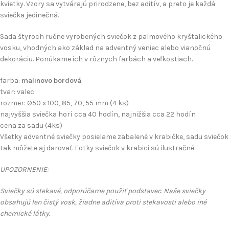
kvietky. Vzory sa vytvárajú prirodzene, bez aditív, a preto je každá
sviečka jedinečná.
Sada štyroch ručne vyrobených sviečok z palmového kryštalického
vosku, vhodných ako základ na adventný veniec alebo vianočnú
dekoráciu. Ponúkame ich v rôznych farbách a veľkostiach.
farba:
malinovo bordová
tvar: valec
rozmer: Ø50 x 100, 85, 70, 55 mm (4 ks)
najvyššia sviečka horí cca 40 hodín, najnižšia cca 22 hodín
cena za sadu (4ks)
Všetky adventné sviečky posielame zabalené v krabičke, sadu sviečok
tak môžete aj darovať. Fotky sviečok v krabici sú ilustračné.
UPOZORNENIE:
Sviečky sú stekavé, odporúčame použiť podstavec. Naše sviečky
obsahujú len čistý vosk, žiadne aditíva proti stekavosti alebo iné
chemické látky.