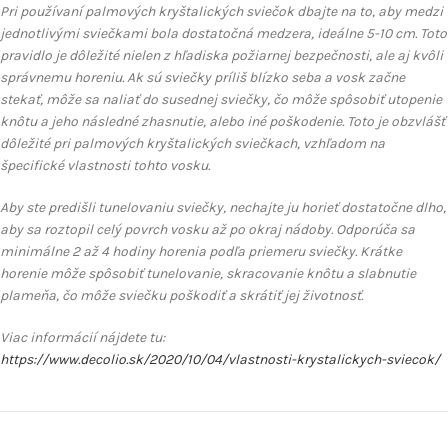
Pri používaní palmových kryštalických sviečok dbajte na to, aby medzi
jednotlivými sviečkami bola dostatočná medzera, ideálne 5-10 cm. Toto
pravidlo je dôležité nielen z hľadiska požiarnej bezpečnosti, ale aj kvôli
správnemu horeniu. Ak sú sviečky príliš blízko seba a vosk začne
stekať, môže sa naliať do susednej sviečky, čo môže spôsobiť utopenie
knôtu a jeho následné zhasnutie, alebo iné poškodenie. Toto je obzvlášť
dôležité pri palmových kryštalických sviečkach, vzhľadom na
špecifické vlastnosti tohto vosku.
Aby ste predišli tunelovaniu sviečky, nechajte ju horieť dostatočne dlho,
aby sa roztopil celý povrch vosku až po okraj nádoby. Odporúča sa
minimálne 2 až 4 hodiny horenia podľa priemeru sviečky. Krátke
horenie môže spôsobiť tunelovanie, skracovanie knôtu a slabnutie
plameňa, čo môže sviečku poškodiť a skrátiť jej životnosť.
Viac informácií nájdete tu:
https://www.decolio.sk/2020/10/04/vlastnosti-krystalickych-sviecok/