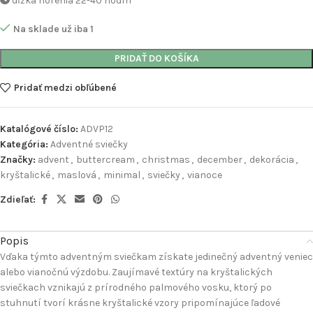
dĺžka horenia 22-40 hodín
Na sklade už iba 1
PRIDAŤ DO KOŠÍKA
Pridať medzi obľúbené
Katalógové číslo:
ADVP12
Kategória:
Adventné sviečky
Značky:
advent
,
buttercream
,
christmas
,
december
,
dekorácia
,
kryštalické
,
maslová
,
minimal
,
sviečky
,
vianoce
Zdieľať:
Popis
Vďaka týmto adventným sviečkam získate jedinečný adventný veniec
alebo vianočnú výzdobu. Zaujímavé textúry na kryštalických
sviečkach vznikajú z prírodného palmového vosku, ktorý po
stuhnutí tvorí krásne kryštalické vzory pripomínajúce ľadové