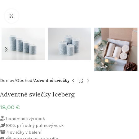
Klikni pre zväčšenie
Domov
Obchod
Adventné sviečky
Adventné sviečky Iceberg
18,00
€
handmade výrobok
100% prírodný palmový vosk
4 sviečky v balení