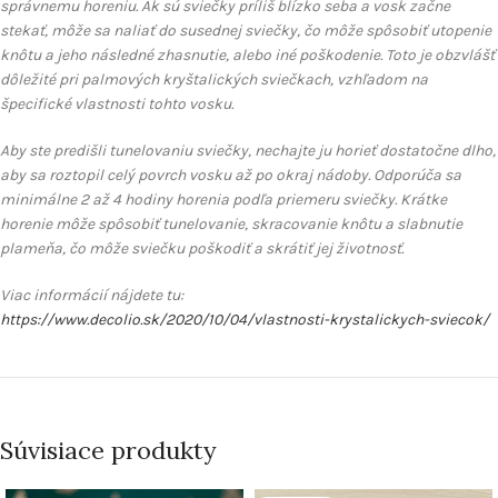
správnemu horeniu. Ak sú sviečky príliš blízko seba a vosk začne
stekať, môže sa naliať do susednej sviečky, čo môže spôsobiť utopenie
knôtu a jeho následné zhasnutie, alebo iné poškodenie. Toto je obzvlášť
dôležité pri palmových kryštalických sviečkach, vzhľadom na
špecifické vlastnosti tohto vosku.
Aby ste predišli tunelovaniu sviečky, nechajte ju horieť dostatočne dlho,
aby sa roztopil celý povrch vosku až po okraj nádoby. Odporúča sa
minimálne 2 až 4 hodiny horenia podľa priemeru sviečky. Krátke
horenie môže spôsobiť tunelovanie, skracovanie knôtu a slabnutie
plameňa, čo môže sviečku poškodiť a skrátiť jej životnosť.
Viac informácií nájdete tu:
https://www.decolio.sk/2020/10/04/vlastnosti-krystalickych-sviecok/
Súvisiace produkty