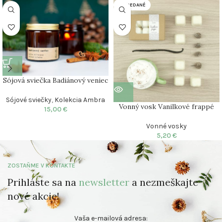
VYPREDANÉ
Sójová sviečka Badiánový veniec
Sójové sviečky
,
Kolekcia Ambra
Vonný vosk Vanilkové frappé
15,00
€
Vonné vosky
5,20
€
ZOSTAŇME V KONTAKTE
Prihláste sa na
newsletter
a nezmeškajte
nové akcie!
Vaša e-mailová adresa: