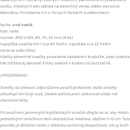
vosku, vhodných ako základ na adventný veniec alebo vianočnú
dekoráciu. Ponúkame ich v rôznych farbách a veľkostiach.
farba:
sivá svetlá
tvar: valec
rozmer: Ø50 x 100, 85, 70, 55 mm (4 ks)
najvyššia sviečka horí cca 40 hodín, najnižšia cca 22 hodín
cena za sadu (4ks)
Všetky adventné sviečky posielame zabalené v krabičke, sadu sviečok
tak môžete aj darovať. Fotky sviečok v krabici sú ilustračné.
UPOZORNENIE:
Sviečky sú stekavé, odporúčame použiť podstavec. Naše sviečky
obsahujú len čistý vosk, žiadne aditíva proti stekavosti alebo iné
chemické látky.
Pri používaní palmových kryštalických sviečok dbajte na to, aby medzi
jednotlivými sviečkami bola dostatočná medzera, ideálne 5-10 cm. Toto
pravidlo je dôležité nielen z hľadiska požiarnej bezpečnosti, ale aj kvôli