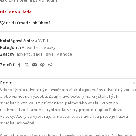
dĺžka horenia 22-40 hodín
Nie je na sklade
Pridať medzi obľúbené
Katalógové číslo:
ADVP11
Kategória:
Adventné sviečky
Značky:
advent
,
sada
,
sivá
,
vianoce
Zdieľať:
Popis
Vďaka týmto adventným sviečkam získate jedinečný adventný veniec
alebo vianočnú výzdobu. Zaujímavé textúry na kryštalických
sviečkach vznikajú z prírodného palmového vosku, ktorý po
stuhnutí tvorí krásne kryštalické vzory pripomínajúce ľadové
kvietky. Vzory sa vytvárajú prirodzene, bez aditív, a preto je každá
sviečka jedinečná.
Sada štyroch ručne vyrobených sviečok z palmového kryštalického