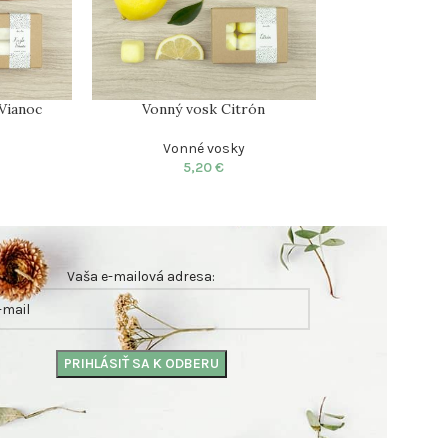
Vianoc
Vonný vosk Citrón
Vonný vosk 
y
Vonné vosky
Vonné
5,20
€
5,
Vaša e-mailová adresa: