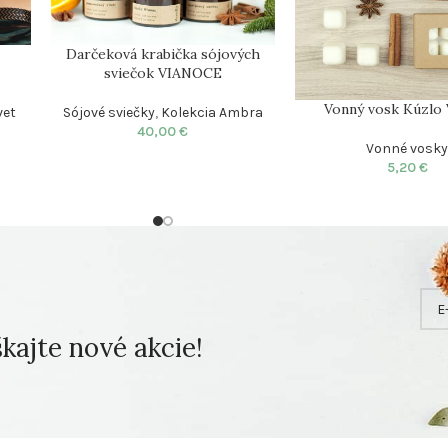
Darčeková krabička sójových
sviečok VIANOCE
Vonný vosk Kúzlo 
vet
Sójové sviečky
,
Kolekcia Ambra
40,00
€
Vonné vosk
5,20
€
ajte nové akcie!