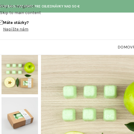
Skip to navigation
DOPRAVA ZADARMO PRE OBJEDNÁVKY NAD 50 €
Skip to main content
Máte otázky?
Call toll-free
Napíšte nám
+73 099 321 312
DOMOV