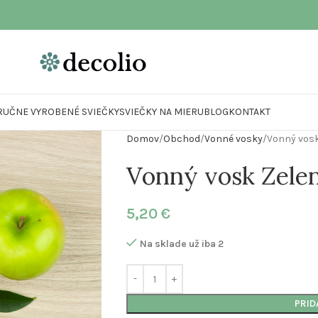
RUČNE VYROBENÉ SVIEČKY
SVIEČKY NA MIERU
BLOG
KONTAKT
Domov
Obchod
Vonné vosky
Vonný vosk
Vonný vosk Zelen
5,20
€
Na sklade už iba 2
PRID