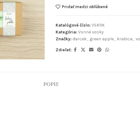
Pridať medzi obľúbené
Katalógové číslo:
VSK11K
Kategória:
Vonné vosky
Značky:
darcek
,
green apple
,
krabica
,
v
Zdieľať:
POPIS