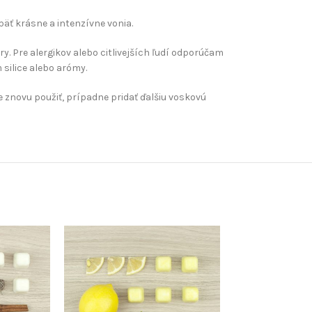
ť krásne a intenzívne vonia.
y. Pre alergikov alebo citlivejších ľudí odporúčam
ilice alebo ​​arómy.
​e znovu použiť, prípadne pridať ďalšiu voskovú
VYPREDANÉ