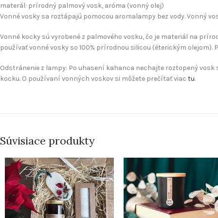
materál: prírodný palmový vosk, aróma (vonný olej)
Vonné vosky sa roztápajú pomocou aromalampy bez vody. Vonný vosk 
Vonné kocky sú vyrobené z palmového vosku, čo je materiál na prírodn
používať vonné vosky so 100% prírodnou silicou (éterickým olejom). Pri
Odstránenie z lampy: ​Po uhasení kahanca nechaj​t​e ​roztopený ​vosk 
kocku. O používaní vonných voskov si môžete prečítať viac
tu
.
Súvisiace produkty