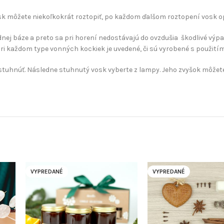
môžete niekoľkokrát roztopiť, po každom ďalšom roztopení vosk opä
ej báze a preto sa pri horení nedostávajú do ovzdušia škodlivé výpar
 každom type vonných kockiek​ je uvedené, či sú ​vyrobené ​s použitím s
stuhnúť. Následne stuhnutý vosk vyber​te​ z lampy.​ Jeho zvyšok môže​t
VYPREDANÉ
VYPREDANÉ