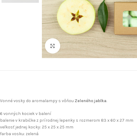
Klikni pre zväčšenie
Vonné vosky do aromalampy s vôňou
Zeleného jablka
.
6 vonných kociek v balení
balenie v krabičke z prírodnej lepenky s rozmerom 83 x 60 x 27 mm
veľkosť jednej kocky: 25 x 25 x 25 mm
farba vosku: zelená