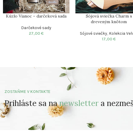
Kúzlo Vianoc – darčeková sada
Sójová sviečka Charm s
dreveným knôtom
Darčekové sady
27,00
€
Sójové sviečky
,
Kolekcia Vel
17,00
€
ZOSTAŇME V KONTAKTE
Prihláste sa na
newsletter
a nezmešk