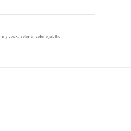
onny vosk
,
zelená
,
zelene jablko