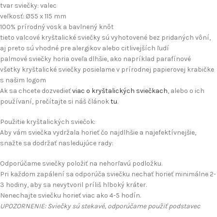
tvar sviečky: valec
veľkosť: Ø55 x 115 mm
100% prírodný vosk a bavlnený knôt
tieto valcové kryštalické sviečky sú vyhotovené bez pridaných vôní,
aj preto sú vhodné pre alergikov alebo citlivejších ľudí
palmové sviečky horia oveľa dlhšie, ako napríklad parafínové
všetky kryštalické sviečky posielame v prírodnej papierovej krabičke
s našim logom
Ak sa chcete dozvedieť
viac o kryštalických sviečkach
, alebo o ich
používaní, prečítajte si náš článok
tu
.
Použitie kryštalických sviečok:
Aby vám sviečka vydržala horieť čo najdlhšie a najefektívnejšie,
snažte sa dodržať nasledujúce rady:
Odporúčame sviečky položiť na nehorľavú podložku.
Pri každom zapálení sa odporúča sviečku nechať horieť minimálne 2-
3 hodiny, aby sa nevytvoril príliš hlboký kráter.
Nenechajte sviečku horieť viac ako 4-5 hodín.
UPOZORNENIE: Sviečky sú stekavé, odporúčame použiť podstavec