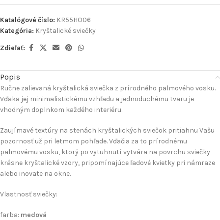
Katalógové číslo:
KR55HO06
Kategória:
Kryštalické sviečky
Zdieľať:
Popis
Ručne zalievaná kryštalická sviečka z prírodného palmového vosku.
Vďaka jej minimalistickému vzhľadu a jednoduchému tvaru je
vhodným doplnkom každého interiéru.
Zaujímavé textúry na stenách kryštalických sviečok pritiahnu Vašu
pozornosť už pri letmom pohľade. Vďačia za to prírodnému
palmovému vosku, ktorý po vytuhnutí vytvára na povrchu sviečky
krásne kryštalické vzory, pripomínajúce ľadové kvietky pri námraze
alebo inovate na okne.
Vlastnosť sviečky:
farba:
medová