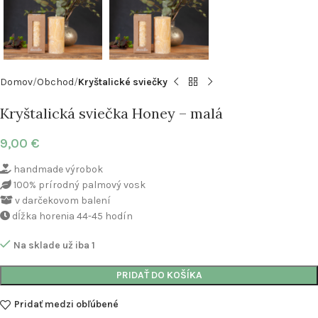
Domov
Obchod
Kryštalické sviečky
Kryštalická sviečka Honey – malá
9,00
€
handmade výrobok
100% prírodný palmový vosk
v darčekovom balení
dĺžka horenia 44-45 hodín
Na sklade už iba 1
PRIDAŤ DO KOŠÍKA
Pridať medzi obľúbené