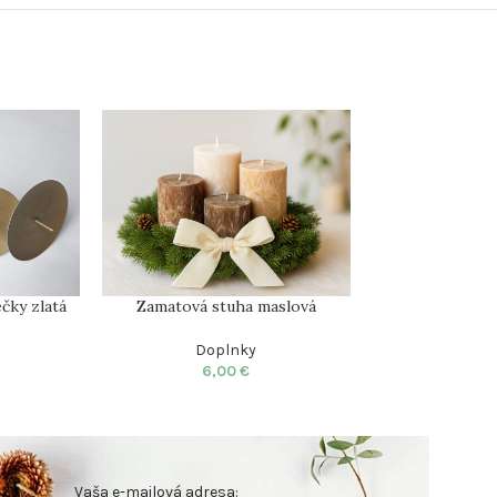
Zamatová stuha maslová
Zamatová s
čky zlatá
Doplnky
Dop
6,00
€
6,
Vaša e-mailová adresa: