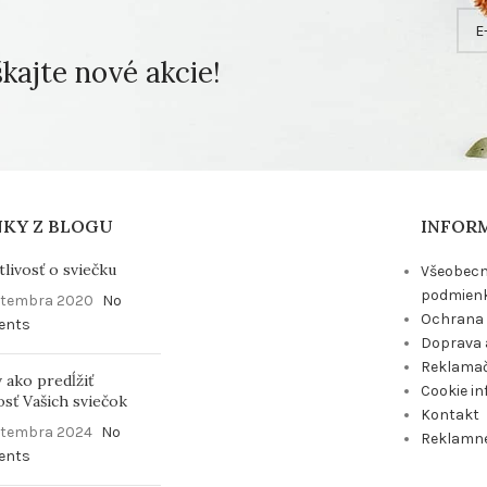
ajte nové akcie!
NKY Z BLOGU
INFOR
tlivosť o sviečku
Všeobec
podmien
ptembra 2020
No
Ochrana 
ents
Doprava 
Reklamač
v ako predĺžiť
Cookie i
osť Vašich sviečok
Kontakt
ptembra 2024
No
Reklamn
ents