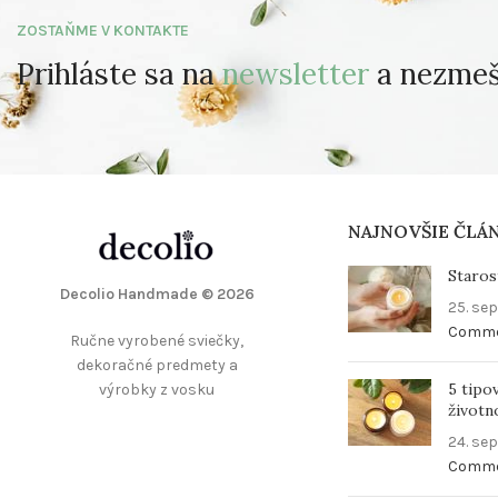
ZOSTAŇME V KONTAKTE
Prihláste sa na
newsletter
a nezmešk
NAJNOVŠIE ČLÁ
Staros
Decolio Handmade
© 2026
25. se
Comm
Ručne vyrobené sviečky,
dekoračné predmety a
5 tipo
výrobky z vosku
životn
24. se
Comm