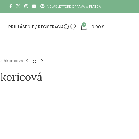
NEWSLETTER
DOPRAVA A PLATBA
0
PRIHLÁSENIE / REGISTRÁCIA
0,00
€
a škoricová
škoricová