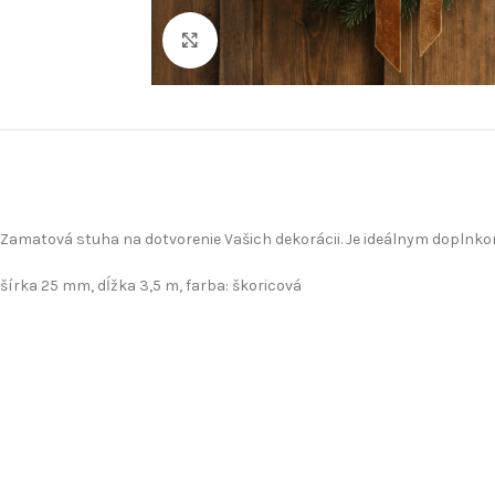
Klikni pre zväčšenie
Zamatová stuha na dotvorenie Vašich dekorácii. Je ideálnym dopln
šírka 25 mm, dĺžka 3,5 m, farba: škoricová