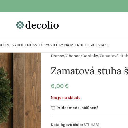
RUČNE VYROBENÉ SVIEČKY
SVIEČKY NA MIERU
BLOG
KONTAKT
Domov
Obchod
Doplnky
Zamatová stuh
Zamatová stuha 
6,00
€
Nie je na sklade
Pridať medzi obľúbené
Katalógové číslo:
STUHA81