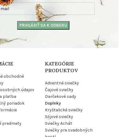
MÁCIE
KATEGÓRIE
PRODUKTOV
né obchodné
ky
Adventné sviečky
osobných údajov
Čajové sviečky
a platba
Darčekové sady
ný poriadok
Doplnky
nformácie
Kryštalické sviečky
Sójové sviečky
é predmety
Sviečky Achát
Sviečky pre svadobných
hostí