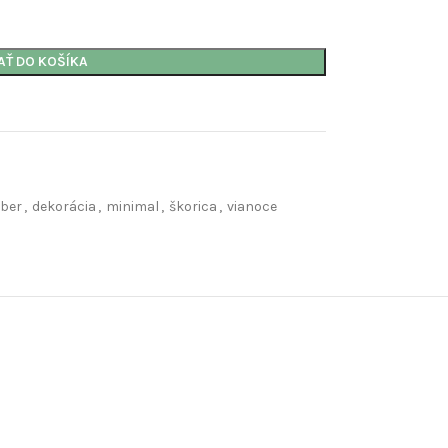
AŤ DO KOŠÍKA
ber
,
dekorácia
,
minimal
,
škorica
,
vianoce