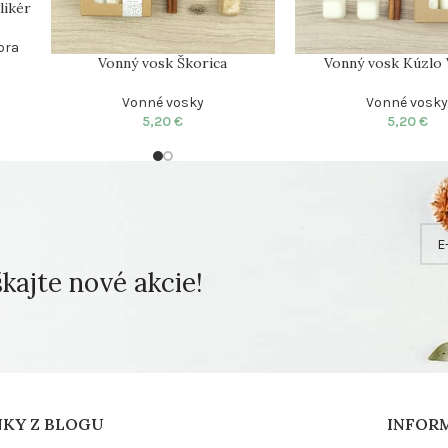
likér
bra
Vonný vosk Škorica
Vonný vosk Kúzlo 
Vonné vosky
Vonné vosk
5,20
€
5,20
€
ajte nové akcie!
NKY Z BLOGU
INFOR