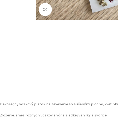
Klikni pre zväčšenie
Dekoračný voskový plátok na zavesenie so sušenými plodmi, kvetinka
Zloženie: zmes rôznych voskov a vôňa sladkej vanilky a škorice