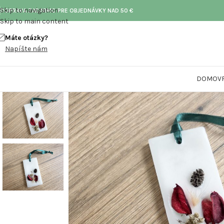
Skip to navigation
DOPRAVA ZADARMO PRE OBJEDNÁVKY NAD 50 €
Skip to main content
Máte otázky?
Call toll-free
Napíšte nám
+73 099 321 312
DOMOV