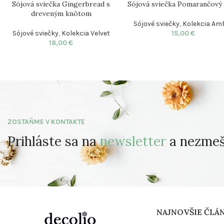
Sójová sviečka Pomarančový 
Sójová sviečka Gingerbread s
dreveným knôtom
Sójové sviečky
,
Kolekcia Am
15,00
€
Sójové sviečky
,
Kolekcia Velvet
18,00
€
ZOSTAŇME V KONTAKTE
Prihláste sa na
newsletter
a nezmešk
NAJNOVŠIE ČLÁ