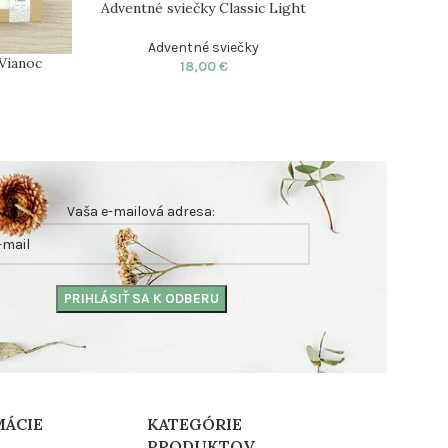
Adventné sviečky Classic Light
Adventné svie
Adventné sviečky
Adventn
Vianoc
18,00
€
18,
y
Vaša e-mailová adresa:
MÁCIE
KATEGÓRIE
PRODUKTOV