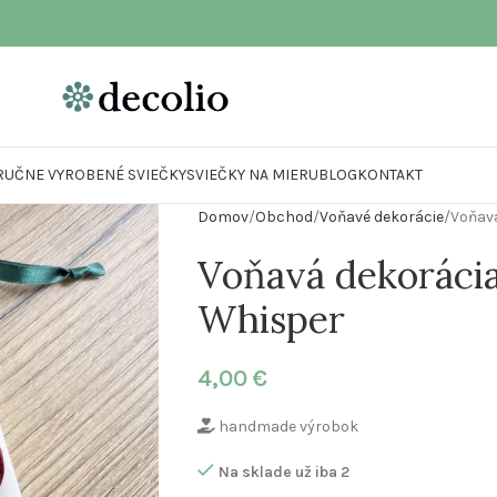
RUČNE VYROBENÉ SVIEČKY
SVIEČKY NA MIERU
BLOG
KONTAKT
Domov
Obchod
Voňavé dekorácie
Voňavá
Voňavá dekorácia
Whisper
4,00
€
handmade výrobok
Na sklade už iba 2