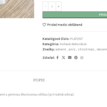
PRID
Pridať medzi obľúbené
Katalógové číslo:
PLAT297
Kategória:
Voňavé dekorácie
Značky:
advent
,
aníz
,
christmas
,
decem
Zdieľať:
POPIS
mi s jemnou škoricovou vôňou (prírodná silica).