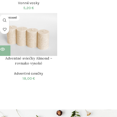
Vonné vosky
5,20
€
VYPREDANÉ
Adventné sviečky Almond –
rovnako vysoké
Adventné sviečky
18,00
€