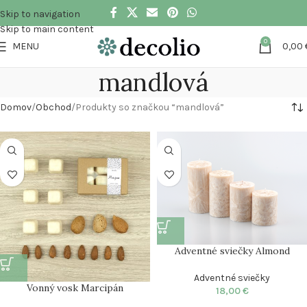
Skip to navigation
Skip to main content
0
MENU
0,00
mandlová
Domov
Obchod
Produkty so značkou “mandlová”
Adventné sviečky Almond
Adventné sviečky
Vonný vosk Marcipán
18,00
€