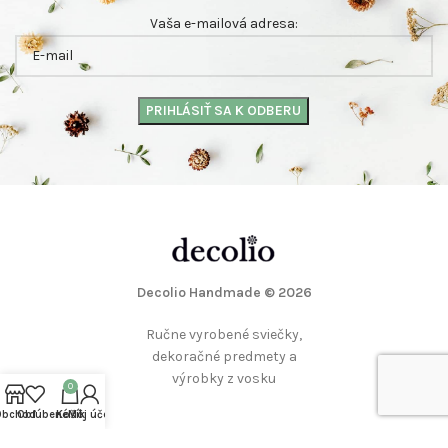
Vaša e-mailová adresa:
Decolio Handmade
© 2026
Ručne vyrobené sviečky,
dekoračné predmety a
výrobky z vosku
0
Obchod
Obľúbené
Košík
Môj účet