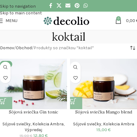
Skip to navigation
Skip to main content
0
MENU
0,00
koktail
Domov
Obchod
Produkty so značkou “koktail”
-15%
Sójová sviečka Gin tonic
Sójová sviečka Mango blend
Sójové sviečky
,
Kolekcia Ambra
,
Sójové sviečky
,
Kolekcia Ambra
Výpredaj
15,00
€
12,80
€
15,00
€